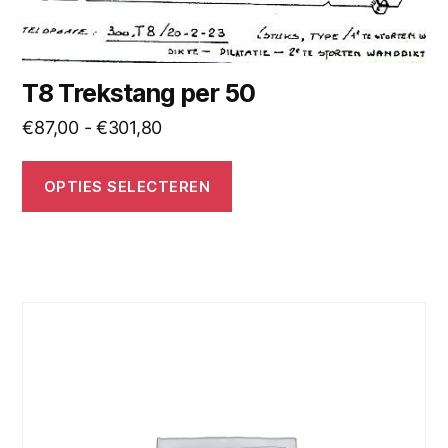
heeft
meerdere
variaties.
Deze
T8 Trekstang per 50
optie
Prijsklasse:
€
87,00
-
€
301,80
kan
€87,00
gekozen
tot
OPTIES SELECTEREN
worden
€301,80
op
de
productpagina