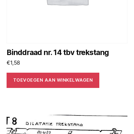
Binddraad nr. 14 tbv trekstang
€
1,58
TOEVOEGEN AAN WINKELWAGEN
Dit
product