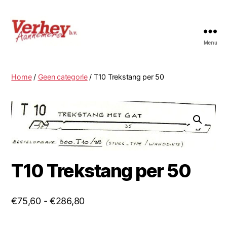
Menu
Trekstangen
voor
Matab
Home
/
Geen categorie
/ T10 Trekstang per 50
bekistingen
T10 Trekstang per 50
Prijsklasse:
€
75,60
-
€
286,80
€75,60