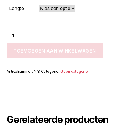
tot
Lengte
€286,80
T10
Trekstang
per
50
TOEVOEGEN AAN WINKELWAGEN
aantal
Artikelnummer:
N/B
Categorie:
Geen categorie
Gerelateerde producten